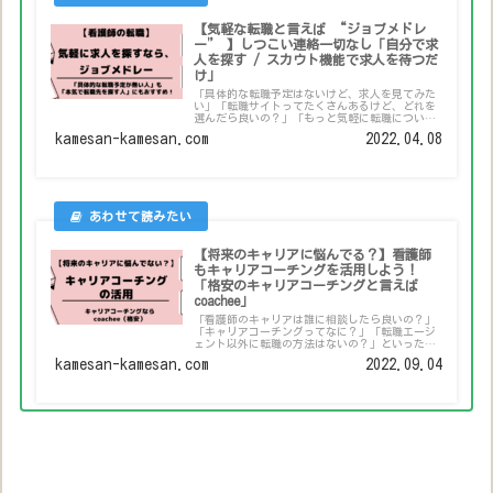
【気軽な転職と言えば “ジョブメドレ
ー” 】しつこい連絡一切なし「自分で求
人を探す / スカウト機能で求人を待つだ
け」
「具体的な転職予定はないけど、求人を見てみた
い」「転職サイトってたくさんあるけど、どれを
選んだら良いの？」「もっと気軽に転職について
考えたい」「転職サイトって不安」といったお悩
kamesan-kamesan.com
2022.04.08
みを解決できる記事になっています。実際に看護
師として働く筆者が、おすすめの看護師転職サイ
トについて考察します。
【将来のキャリアに悩んでる？】看護師
もキャリアコーチングを活用しよう！
「格安のキャリアコーチングと言えば
coachee」
「看護師のキャリアは誰に相談したら良いの？」
「キャリアコーチングってなに？」「転職エージ
ェント以外に転職の方法はないの？」といったお
悩みを解決できる記事になっています。実際に看
kamesan-kamesan.com
2022.09.04
護師として働く筆者が、おすすめの看護師の転職
方法について解説します。