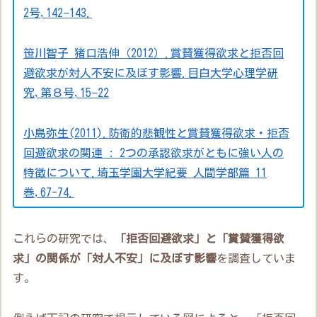
2号,142−143.
笹川智子 猪口浩伸（2012）.賞賛獲得欲求と拒否回
避欲求が対人不安に及ぼす影響.目白大学心理学研
究,第８号,15−22
小島弥生(2011).防衛的悲観性と賞賛獲得欲求・拒否
回避欲求の関連 : 2つの承認欲求がともに強い人の
特徴について.埼玉学園大学紀要 人間学部篇 11
巻,67-74.
これらの研究では、
「拒否回避欲求」と「賞賛獲得欲
求」の関係が「対人不安」に及ぼす影響
を調査していま
す。