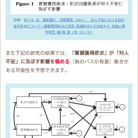
引用：
佐々木 淳、菅原健介、丹野義彦（2001）．対人不安における自己
呈示欲求についてー賞賛獲得欲求と拒否 回避欲求との比較から.性格心理
学研究,第9巻,第 2号,142−143.
また下記の研究の結果では、
「賞賛獲得欲求」が「対人
不安」に及ぼす影響を
弱める
（負のパスが有意）働きが
ある可能性を予想できます。