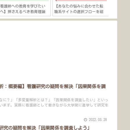
【看護師への教育を学びたい
【あなたの悩みに合わせた転
【救急・
人へ】押さえるべき教育理論
職系サイトの選択フローを紹
人へ】押
を解説「看護教育は“経験学
介】看護師の転職・キャリア
「心肺蘇
習”×“インストラクショナ
に関する悩みは５つある？
徹底解説
ルデザイン”」
析：概要編】看護研究の疑問を解決「因果関係を調
なに？」「多変量解析とは？」「因果関係を調査したい」といっ
います。実際に看護師として働きながら大学院に進学して研究を
2022.03.28
研究の疑問を解決「因果関係を調査しよう」