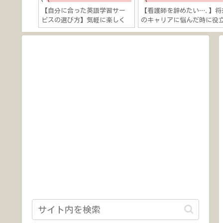
を学びたい
【自分に合った英語学習サー
【看護師を辞めたい….】将
7つの知識
ビスの選び方】気軽に楽しく
のキャリアに悩んだ時に役
傷対応など
学ぶ？本気で短期間で結果出
つ５つの考え方「キャリア
す？
関する理論を活用しよう！