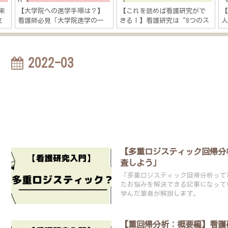
来
【大学院への進学手順は？】
【これを読めば看護研究がで
立
看護師必見「大学院進学の一
きる！】看護研究は“8つのス
に
歩を踏み出そう！」
テップ”「研究テーマ決め→
」
研究発表までの流れを徹底解
説」
2022-03
【多重ロジスティック回帰分
査しよう」
「多重ロジスティック回帰分析って
たお悩みを解決できる記事になって
学んだ筆者が解説します。
【重回帰分析：概要編】看護