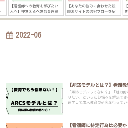
】
【看護師への教育を学びたい
【あなたの悩みに合わせた転
一
人へ】押さえるべき教育理論
職系サイトの選択フローを紹
き
を解説「看護教育は“経験学
介】看護師の転職・キャリア
習”×“インストラクショナ
に関する悩みは５つある？
ルデザイン”」
2022-06
【ARCSモデルとは？】看
「ARCSモデルってなに？」「魅力
りたい」といったお悩みを解決でき
進学して成人教育の研究を行ってい
【看護師に特定行為は必要か