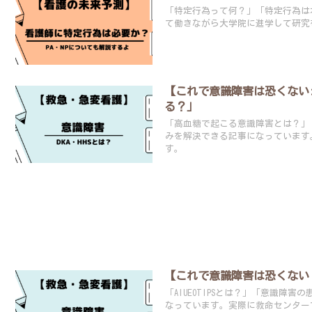
「特定行為って何？」「特定行為は本
て働きながら大学院に進学して研究
【これで意識障害は恐くない:
る？」
「高血糖で起こる意識障害とは？」「D
みを解決できる記事になっています
す。
【これで意識障害は恐くない：
「AIUEOTIPSとは？」「意識
なっています。実際に救命センター