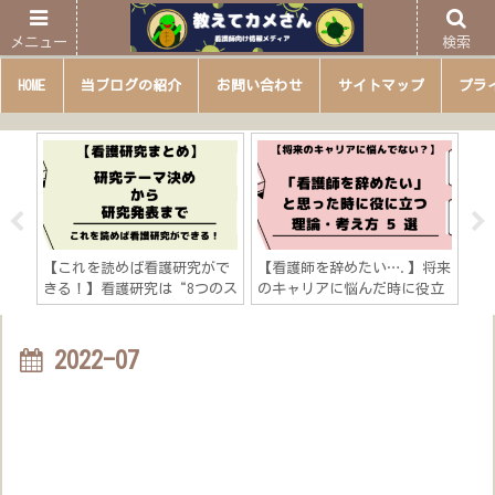
メニュー
検索
HOME
当ブログの紹介
お問い合わせ
サイトマップ
プラ
た転
【これを読めば看護研究がで
【看護師を辞めたい….】将来
【
を紹
きる！】看護研究は“8つのス
のキャリアに悩んだ時に役立
ビ
リア
テップ”「研究テーマ決め→
つ５つの考え方「キャリアに
学
？
研究発表までの流れを徹底解
関する理論を活用しよう！」
す
説」
2022-07