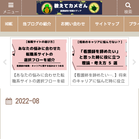
メニュー
検索
HOME
当ブログの紹介
お問い合わせ
サイトマップ
プラ
サー
【あなたの悩みに合わせた転
【看護師を辞めたい….】将来
【
しく
職系サイトの選択フローを紹
のキャリアに悩んだ時に役立
き
果出
介】看護師の転職・キャリア
つ５つの考え方「キャリアに
テ
に関する悩みは５つある？
関する理論を活用しよう！」
研
説
2022-08