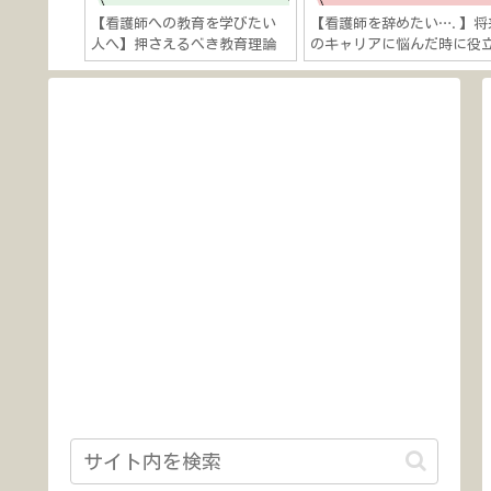
手順は？】
【看護師への教育を学びたい
【看護師を辞めたい….】将
院進学の一
人へ】押さえるべき教育理論
のキャリアに悩んだ時に役
」
を解説「看護教育は“経験学
つ５つの考え方「キャリア
習”×“インストラクショナ
関する理論を活用しよう！
ルデザイン”」