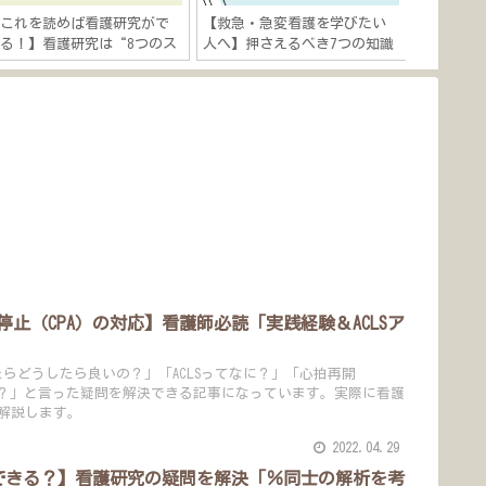
【これを読めば看護研究がで
【救急・急変看護を学びたい
【大学院
る！】看護研究は“8つのス
人へ】押さえるべき7つの知識
看護師必
テップ”「研究テーマ決め→
「心肺蘇生法や外傷対応など
歩を踏み
研究発表までの流れを徹底解
徹底解説！」
説」
止（CPA）の対応】看護師必読「実践経験＆ACLSア
たらどうしたら良いの？」「ACLSってなに？」「心拍再開
の？」と言った疑問を解決できる記事になっています。実際に看護
解説します。
2022.04.29
用できる？】看護研究の疑問を解決「％同士の解析を考