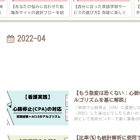
来
【あなたの悩みに合わせた転
【自分に合った英語学習サー
立
職系サイトの選択フローを紹
ビスの選び方】気軽に楽しく
き
に
介】看護師の転職・キャリア
学ぶ？本気で短期間で結果出
」
に関する悩みは５つある？
す？
2022-04
【もう急変は恐くない：心肺停
ルゴリズムを基に解説」
「病院で心肺停止（CPA）に遭遇し
（ROSC）した後はどうしたら良い
師として救命センタ―で働く筆者が
【比率(%)も統計解析に使