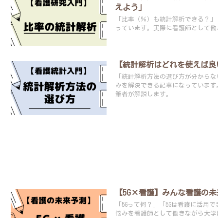
えよう」
「比率（％）も統計解析できる？」
っています。実際に看護師として働
【統計解析はどれを使えば良
「統計解析方法の選び方が分からな
みを解決できる記事になっています
筆者が解説します。
【5G×看護】みんな看護の
「5Gって何？」「5Gは看護に活用
悩みを看護師として働きながら大学