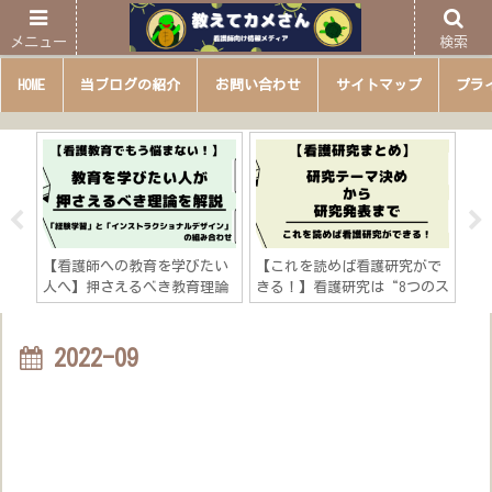
メニュー
検索
HOME
当ブログの紹介
お問い合わせ
サイトマップ
プラ
？】
【看護師への教育を学びたい
【これを読めば看護研究がで
【
の一
人へ】押さえるべき教育理論
きる！】看護研究は“8つのス
ビ
を解説「看護教育は“経験学
テップ”「研究テーマ決め→
学
習”×“インストラクショナ
研究発表までの流れを徹底解
す
ルデザイン”」
説」
2022-09