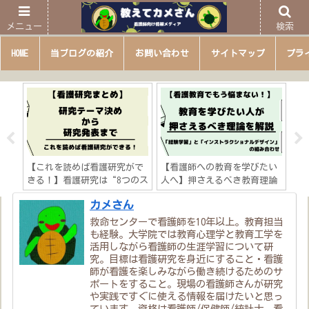
メニュー
検索
HOME
当ブログの紹介
お問い合わせ
サイトマップ
プラ
？】
【これを読めば看護研究がで
【看護師への教育を学びたい
【
の一
きる！】看護研究は“8つのス
人へ】押さえるべき教育理論
ビ
テップ”「研究テーマ決め→
を解説「看護教育は“経験学
学
カメさん
研究発表までの流れを徹底解
習”×“インストラクショナ
す
説」
ルデザイン”」
救命センターで看護師を10年以上。教育担当
も経験。大学院では教育心理学と教育工学を
活用しながら看護師の生涯学習について研
究。目標は看護研究を身近にすること・看護
師が看護を楽しみながら働き続けるためのサ
ポートをすること。現場の看護師さんが研究
や実践ですぐに使える情報を届けたいと思っ
ています。資格は看護師/保健師/統計士。看