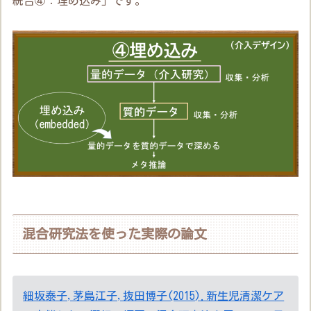
統合④：埋め込み」です。
混合研究法を使った実際の論文
細坂泰子,茅島江子,抜田博子(2015).新生児清潔ケア