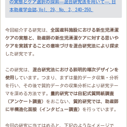
の実態とケア選択の探索—混合研究法を用いて—.日
本助産学会誌,Vol. 29, No. 2, 240-250.
今回紹介する研究は、
全国産科施設における新生児清潔
ケアの実態と、助産師の新生児清潔ケアに対する思いや
ケアを実践することの意味づけを混合研究法により探求
した研究です。
この研究は、
混合研究法における説明的順次デザインを
使用
しています。つまり、まずは量的データ収集・分析
を行い、その後で質的データの収集分析により研究テー
マを深める方法です。
量的研究では自記式質問紙調査
（アンケート調査）
をおこない、
質的研究では、助産師
に半構造化面接（インタビュー調査）
を行っています。
今回の研究に当てはめると、下記のようなイメージで