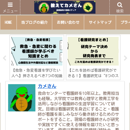
メニュー
検索
HOME
当ブログの紹介
お問い合わせ
サイトマップ
プラ
サー
【救急・急変看護を学びたい
【これを読めば看護研究がで
【
しく
人へ】押さえるべき7つの知識
きる！】看護研究は“8つのス
看
果出
「心肺蘇生法や外傷対応など
テップ”「研究テーマ決め→
歩
カメさん
徹底解説！」
研究発表までの流れを徹底解
説」
救命センターで看護師を10年以上。教育担当
も経験。大学院では教育心理学と教育工学を
活用しながら看護師の生涯学習について研
究。目標は看護研究を身近にすること・看護
師が看護を楽しみながら働き続けるためのサ
ポートをすること。現場の看護師さんが研究
や実践ですぐに使える情報を届けたいと思っ
ています。資格は看護師/保健師/統計士。看