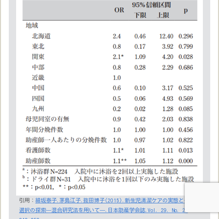
引用：
細坂泰子,茅島江子,抜田博子(2015).新生児清潔ケアの実態とケア
選択の探索—混合研究法を用いて—.日本助産学会誌,Vol. 29, No. 2,