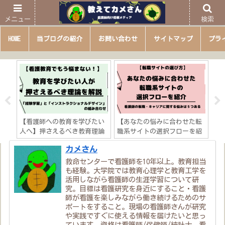
メニュー
検索
HOME
当ブログの紹介
お問い合わせ
サイトマップ
プラ
た転
【大学院への進学手順は？】
【救急・急変看護を学びたい
【
を紹
看護師必見「大学院進学の一
人へ】押さえるべき7つの知識
ビ
リア
歩を踏み出そう！」
「心肺蘇生法や外傷対応など
学
カメさん
？
徹底解説！」
す
救命センターで看護師を10年以上。教育担当
も経験。大学院では教育心理学と教育工学を
活用しながら看護師の生涯学習について研
究。目標は看護研究を身近にすること・看護
師が看護を楽しみながら働き続けるためのサ
ポートをすること。現場の看護師さんが研究
や実践ですぐに使える情報を届けたいと思っ
ています。資格は看護師/保健師/統計士。看