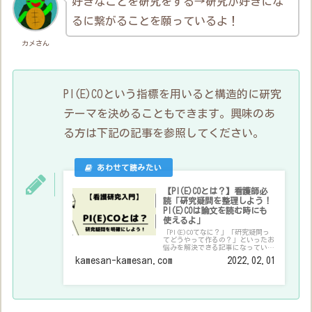
好きなことを研究をする→研究が好きにな
るに繋がることを願っているよ！
カメさん
PI(E)COという指標を用いると構造的に研究
テーマを決めることもできます。興味のあ
る方は下記の記事を参照してください。
【PI(E)COとは？】看護師必
読「研究疑問を整理しよう！
PI(E)COは論文を読む時にも
使えるよ」
「PI(E)COてなに？」「研究疑問っ
てどうやって作るの？」といったお
悩みを解決できる記事になっていま
す。実際に看護師として働きながら
kamesan-kamesan.com
2022.02.01
大学院に進学して研究を行っている
筆者が解説します。