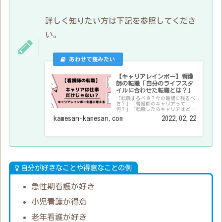
詳しく知りたい方は下記を参照してくださ
い。
【キャリアレインボー】看護
師の転職「自分のライフスタ
イルに合わせた転職とは？」
「転職するべき？今の職場に残るべ
き？」「看護師のキャリアって
何？」「転職したらキャリアはどう
なるの？」といったお悩みを解決で
kamesan-kamesan.com
2022.02.22
きる記事になっています。実際に看
護師として働く筆者が、看護師のキ
ャリアについて理論的に考察しま
す。
自分が好きなことや得意なことの例
急性期看護が好き
小児看護が得意
老年看護が好き