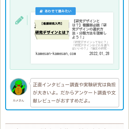
【研究デザインと
は？】看護師必読「研
究デザインの選択方
法・分類方法を理解し
よう！」
「研究デザインってなに？」
「研究デザインはどれを選べ
ばいいの？」「論文の研究デ
ザインがどれかわからな
kamesan-kamesan.com
2022.01.28
い？」といったお悩みを解決
できる記事になっています。
実際に看護師として働きなが
ら大学院に進学して研究を行
っている筆者が解説します。
正直インタビュー調査や実験研究は負担
が大きいよ。だからアンケート調査や文
献レビューがおすすめだよ。
カメさん