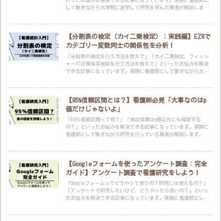
して働きながら大学院に進学して研究を学んだ筆者が解説しま
す。
【分割表の検定（カイ二乗検定）：実践編】EZRで
カテゴリー変数同士の関係性を分析！
「分割表の検定を行う方法を教えて」「カイ二乗検定、フィッシ
ャーの正確確率検定を行う方法を教えて」といったお悩みを解決
できる記事になっています。実際に看護師として働きながら大学
院に進学して研究を学んだ筆者が解説します。
【95%信頼区間とは？】看護師必見「大事なのはp
値だけじゃないよ」
「95％信頼区間って何？」「検定結果はp値以外にも確認する
の？」といったお悩みを解決できる記事になっています。実際に
看護師として働きながら研究を行っている筆者が解説します。
【Googleフォームを使ったアンケート調査：完全
ガイド】アンケート調査で看護研究をしよう！
「Googleフォームってどうやって使うの？研究には使えるの？」
「アンケートで研究したいけど、どうやったら良いの？」といっ
たお悩みを解決できる記事になっています。実際に看護師として
働きながら大学院に進学して研究を学んだ筆者が解説します。