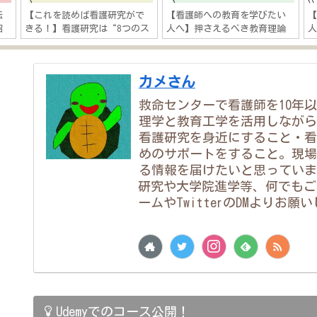
転
【これを読めば看護研究がで
【看護師への教育を学びたい
紹
きる！】看護研究は“8つのス
人へ】押さえるべき教育理論
人
ア
テップ”「研究テーマ決め→
を解説「看護教育は“経験学
研究発表までの流れを徹底解
習”×“インストラクショナ
説」
ルデザイン”」
カメさん
救命センターで看護師を10年
理学と教育工学を活用しながら
看護研究を身近にすること・看
めのサポートをすること。現場
る情報を届けたいと思っていま
研究や大学院進学等、何でもご
ームやTwitterのDMよりお願
Udemyでのコース公開！