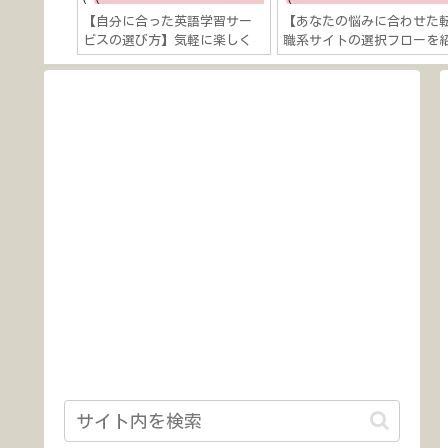
….】将来
【自分に合った英語学習サー
【あなたの悩みに合わせた
だ時に役立
ビスの選び方】気軽に楽しく
職系サイトの選択フローを
キャリアに
学ぶ？本気で短期間で結果出
介】看護師の転職・キャリ
しよう！」
す？
に関する悩みは５つある？