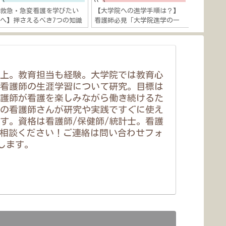
【救急・急変看護を学びたい
【大学院への進学手順は？】
【看護師
へ】押さえるべき7つの知識
看護師必見「大学院進学の一
のキャリ
「心肺蘇生法や外傷対応など
歩を踏み出そう！」
つ５つの
徹底解説！」
関する理
以上。教育担当も経験。大学院では教育心
看護師の生涯学習について研究。目標は
護師が看護を楽しみながら働き続けるた
の看護師さんが研究や実践ですぐに使え
す。資格は看護師/保健師/統計士。看護
相談ください！ご連絡は問い合わせフォ
いします。