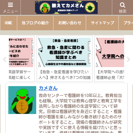
メニュー
検索
HOME
当ブログの紹介
お問い合わせ
サイトマップ
プラ
サー
【救急・急変看護を学びたい
【大学院への進学手順は？】
【
しく
人へ】押さえるべき7つの知識
看護師必見「大学院進学の一
き
果出
「心肺蘇生法や外傷対応など
歩を踏み出そう！」
テ
カメさん
徹底解説！」
研
説
救命センターで看護師を10年以上。教育担当
も経験。大学院では教育心理学と教育工学を
活用しながら看護師の生涯学習について研
究。目標は看護研究を身近にすること・看護
師が看護を楽しみながら働き続けるためのサ
ポートをすること。現場の看護師さんが研究
や実践ですぐに使える情報を届けたいと思っ
ています。資格は看護師/保健師/統計士。看