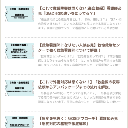
【これで意識障害は恐くない:高血糖編】看護師必
見「DKAとHHSの違いを知ってる？」
「高血糖で起こる意識障害とは？」「DKA・HHSとは？」「DKA・HHS
の治療方針とは？」といったお悩みを解決できる記事になってい
ます。実際に救命センターで看護師として働いている筆者が解説
します。
【救急看護師になりたい人は必見】救命救急セン
ターで働く救急看護師について解説！
「救命救急センターとは？」「救急看護師って何？」「救急看護
師にはどうやったらなれるの？」といったお悩みを解決できる記
事になっています。実際に救命救急センターで看護師として働く
筆者が解説します。
【これで外傷対応は恐くない！】「救急隊の収容
依頼からアンパッケージまでの流れを解説」
「外傷患者への対応ってどうすれば良いの？」「外傷患者が来院
する際の具体的な流れを知りたい」といったお悩みを解決できる
記事になっています。実際に救命センターで看護師として働いて
いる筆者が解説します。
【急変を見抜く：ABCDEアプローチ】看護師必見
「急変対応の基礎を徹底解説」