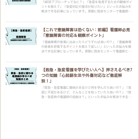
「ABCDEアプローチってなに？」「急変を発見するための観察ポイ
ントを教えて」「急変対応の基本が知りたい」といったお悩みを
解決できる記事になっています。実際に救命センターで看護師と
して働いている筆者が解説します。
【これで意識障害は恐くない：前編】看護師必見
「意識障害の対応＆観察ポイント」
「意識障害の患者に出会ったらどうすれば良いの？」「意識障害
の患者を評価するポイントを教えて欲しい」といったお悩みを解
決できる記事になっています。実際に救命センターで看護師とし
て働いている筆者が解説します。
【救急・急変看護を学びたい人へ】押さえるべき7
つの知識「心肺蘇生法や外傷対応など徹底解
説！」
「救急・急変看護に興味があるけど何を学んだら良いの？」「急
変に不安があるけど、どんなことを知っていたら良いの？」「救
急・急変時の看護師の役割は？」といったお悩みを解決できる記
事になっています。実際に救命センターで看護師として働いてい
る筆者が解説します。