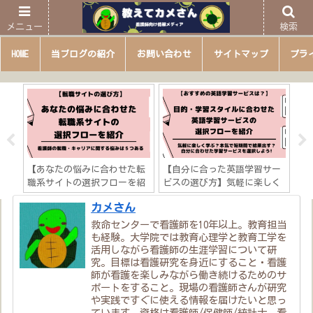
メニュー
検索
HOME
当ブログの紹介
お問い合わせ
サイトマップ
プラ
たい
【あなたの悩みに合わせた転
【自分に合った英語学習サー
【
知識
職系サイトの選択フローを紹
ビスの選び方】気軽に楽しく
き
など
介】看護師の転職・キャリア
学ぶ？本気で短期間で結果出
テ
カメさん
に関する悩みは５つある？
す？
研
説
救命センターで看護師を10年以上。教育担当
も経験。大学院では教育心理学と教育工学を
活用しながら看護師の生涯学習について研
究。目標は看護研究を身近にすること・看護
師が看護を楽しみながら働き続けるためのサ
ポートをすること。現場の看護師さんが研究
や実践ですぐに使える情報を届けたいと思っ
ています。資格は看護師/保健師/統計士。看