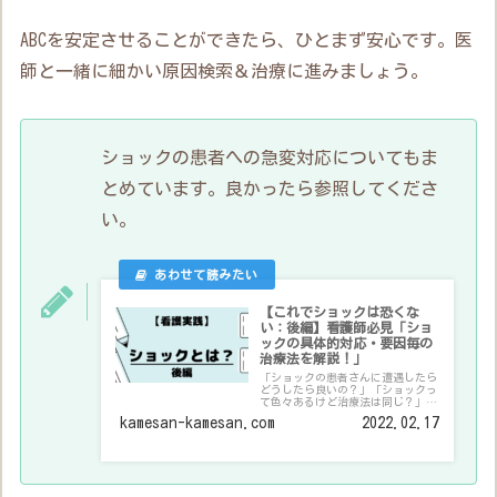
ABCを安定させることができたら、ひとまず安心です。医
師と一緒に細かい原因検索＆治療に進みましょう。
ショックの患者への急変対応についてもま
とめています。良かったら参照してくださ
い。
【これでショックは恐くな
い：後編】看護師必見「ショ
ックの具体的対応・要因毎の
治療法を解説！」
「ショックの患者さんに遭遇したら
どうしたら良いの？」「ショックっ
て色々あるけど治療法は同じ？」と
いったお悩みを解決できる記事にな
kamesan-kamesan.com
2022.02.17
っています。実際に救命センターで
看護師として働いている筆者が解説
します。