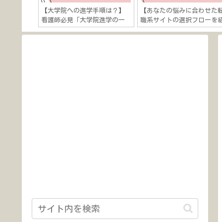
….】将来
【大学院への進学手順は？】
【あなたの悩みに合わせた
だ時に役立
看護師必見「大学院進学の一
職系サイトの選択フローを
キャリアに
歩を踏み出そう！」
介】看護師の転職・キャリ
しよう！」
に関する悩みは５つある？