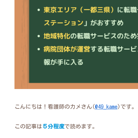
こんにちは！看護師のカメさん(
@49_kame
)です。
この記事は
５分程度
で読めます。