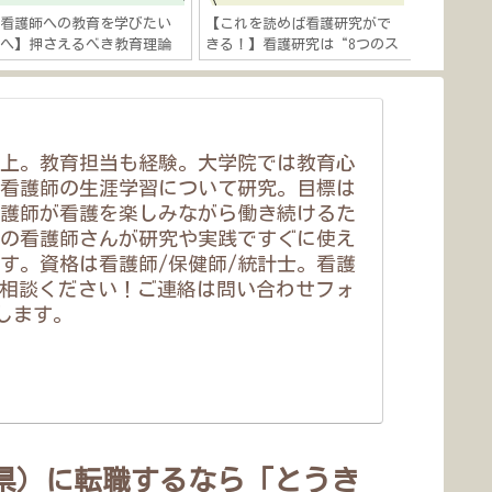
【看護師への教育を学びたい
【これを読めば看護研究がで
【看護師
人へ】押さえるべき教育理論
きる！】看護研究は“8つのス
のキャリ
を解説「看護教育は“経験学
テップ”「研究テーマ決め→
つ５つの
習”×“インストラクショナ
研究発表までの流れを徹底解
関する理
ルデザイン”」
説」
以上。教育担当も経験。大学院では教育心
看護師の生涯学習について研究。目標は
護師が看護を楽しみながら働き続けるた
の看護師さんが研究や実践ですぐに使え
す。資格は看護師/保健師/統計士。看護
相談ください！ご連絡は問い合わせフォ
いします。
県）に転職するなら「とうき