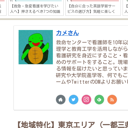
転
【救急・急変看護を学びたい
【自分に合った英語学習サー
紹
人へ】押さえるべき7つの知識
ビスの選び方】気軽に楽しく
ア
「心肺蘇生法や外傷対応など
学ぶ？本気で短期間で結果出
徹底解説！」
す？
カメさん
救命センターで看護師を10年
理学と教育工学を活用しながら
看護研究を身近にすること・看
めのサポートをすること。現場
る情報を届けたいと思っていま
研究や大学院進学等、何でもご
ームやTwitterのDMよりお願
【地域特化】東京エリア（一都三