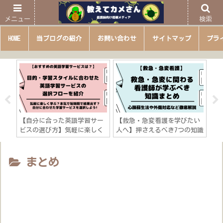
メニュー
検索
HOME
当ブログの紹介
お問い合わせ
サイトマップ
プラ
将来
【自分に合った英語学習サー
【救急・急変看護を学びたい
【
役立
ビスの選び方】気軽に楽しく
人へ】押さえるべき7つの知識
人
アに
学ぶ？本気で短期間で結果出
「心肺蘇生法や外傷対応など
を
！」
す？
徹底解説！」
習
ル
まとめ